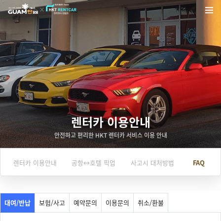
렌터카 이용안내
안전하고 편리한 HKT 렌터카 서비스 이용 안내
렌터카 이용안내
공항↔호텔 픽업
사고시 대처방법
FAQ
대여/반납
보험/사고
예약문의
이용문의
취소/환불