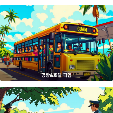
공항&호텔 픽업