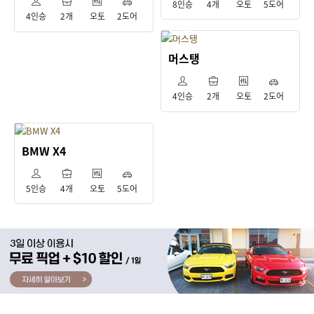
8인승
4개
오토
5도어
4인승
2개
오토
2도어
130
$
머스탱
4인승
2개
오토
2도어
150
$
BMW X4
5인승
4개
오토
5도어