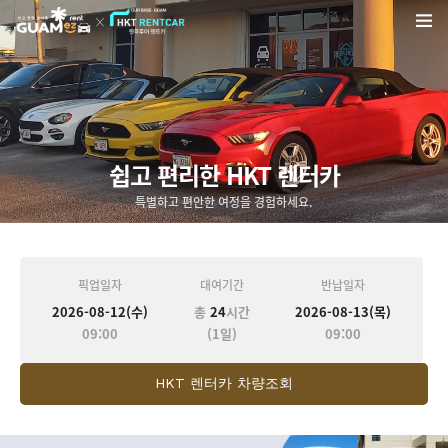
쉽고 편리한 HKT 렌터카
특별하고 편안한 여정을 경험하세요.
픽업일자
대여기간
반납일자
2026-08-12(수)
총
24
시간
2026-08-13(목)
09:00
(1일)
09:00
HKT 렌터카 차량조회