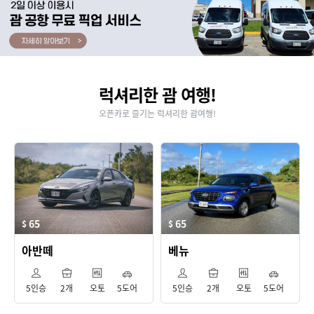
럭셔리한 괌 여행!
오픈카로 즐기는 럭셔리한 괌여행!
65
65
$
$
아반떼
베뉴
5인승
2개
오토
5도어
5인승
2개
오토
5도어