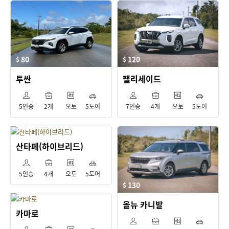
80
120
$
$
투싼
팰리세이드
5인승
2개
오토
5도어
7인승
4개
오토
5도어
120
$
산타페(하이브리드)
5인승
4개
오토
5도어
130
$
130
$
올뉴 카니발
카마로