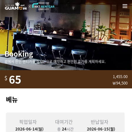
Booking
괌에서 한인 렌티카를 실시간으로 예약하고 편안한 휴가를 계획하세요.
65
1,455.00
$
￦94,500
베뉴
픽업일자
대여기간
반납일자
2026-06-14(일)
총
24
시간
2026-06-15(월)