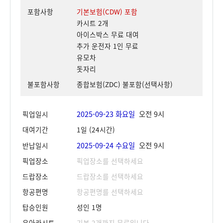
포함사항
기본보험(CDW) 포함
카시트 2개
아이스박스 무료 대여
추가 운전자 1인 무료
유모차
돗자리
불포함사항
종합보험(ZDC) 불포함(선택사항)
2025-09-23 화요일
오전 9시
픽업일시
대여기간
1일 (24시간)
2025-09-24 수요일
오전 9시
반납일시
픽업장소
픽업장소를 선택하세요
드랍장소
드랍장소를 선택하세요
항공편명
항공편명를 선택하세요
탑승인원
성인 1명
유아카시트
기본 2개까지 무료입니다.