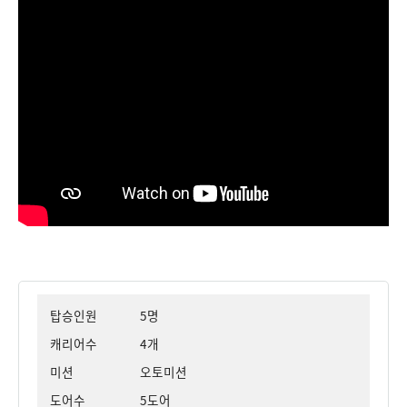
탑승인원
5명
캐리어수
4개
미션
오토미션
도어수
5도어