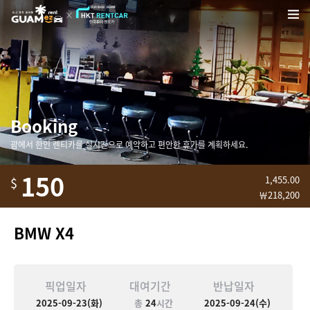
Booking
괌에서 한인 렌티카를 실시간으로 예약하고 편안한 휴가를 계획하세요.
150
1,455.00
$
￦218,200
BMW X4
픽업일자
대여기간
반납일자
2025-09-23(화)
총
24
시간
2025-09-24(수)